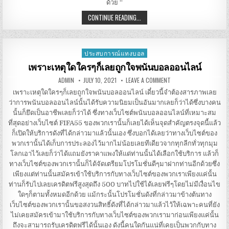
ด้วย “
พนัน
CONTINUE READING...
บอล
อย่างไร
ให้
ได้
กำไร
ประสบการณ์แทงบอล
Posted
in
เพราะเหตุใดใครๆก็เลยถูกใจพนันบอลออนไลน์
AUTHOR:
PUBLISHED
ON
ADMIN
JULY 10, 2021
LEAVE A COMMENT
DATE:
เพราะ
เหตุ
เพราะเหตุใดใครๆก็เลยถูกใจพนันบอลออนไลน์ เดี๋ยวนี้จำต้องสารภาพเลย
ใด
ว่าการพนันบอลออนไลน์นั้นได้รับความนิยมเป็นอันมากเลยก็ว่าได้ซึ่งบางคน
ใครๆ
ก็
นั้นก็ยึดเป็นอาชีพเลยก็ว่าได้ ซึ่งทางเว็บไซต์พนันบอลออนไลน์ที่เหมาะสม
เลย
ถูกใจ
ที่สุดอย่างเว็บไซต์ FIFA55 ของพวกเรานั้นก็เลยได้เห็นจุดสำคัญตรงจุดนี้แล้ว
พนัน
ก็เปิดให้บริการดังที่ได้กล่าวมาแล้วนั้นเอง ซึ่งบอกได้เลยว่าทางเว็บไซต์ของ
บอล
ออนไลน์
พวกเรานั้นได้เก็บการประลองไว้มากไม่น้อยเลยทีเดียวจากทุกลีกทั่วทุกมุม
โลกเอาไว้เลยก็ว่าได้แถมยังราคาแพงให้แด่ท่านนั้นได้เลือกใช้บริการ แล้วก็
ทางเว็บไซต์ของพวกเรานั้นก็ได้จัดเตรียมโปรโมชั่นดีๆมาฝากท่านอีกด้วยซึ่ง
เพียงแต่ท่านนั้นสมัครเข้าใช้บริการกับทางเว็บไซต์ของพวกเราเพียงแค่นั้น
ท่านก็รับไปเลยเครดิตฟรีสูงสุดถึง 500 บาทไปใช้ได้เลยฟรีๆโดยไม่มีเงื่อนไข
ใดๆก็ตามทั้งหมดอีกด้วย แม้กระนั้นโปรโมชั่นดังที่กล่าวมาข้างต้นทาง
เว็บไซต์ของพวกเรานั้นขอสงวนสิทธิ์ดังที่ได้กล่าวมาแล้วไว้ให้เฉพาะคนที่ยัง
ไม่เคยสมัครเข้ามาใช้บริการกับทางเว็บไซต์ของพวกเรามาก่อนเพียงแค่นั้น
ถึงจะสามารถรับเครดิตฟรีได้นั้นเอง ดังนี้คนใดกันแน่ที่เคยเป็นพวกกับทาง