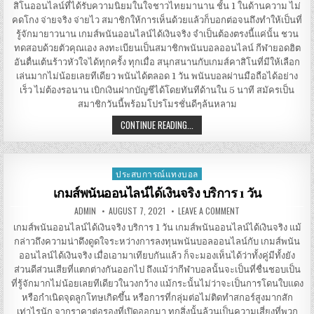
สิโนออนไลน์ที่ได้รับความนิยมในใจชาวไทยมานาน ชั้น 1 ในด้านความ ไม่
ไทย
คดโกง จ่ายจริง จ่ายไว สมาชิกให้การเห็นด้วยแล้วก็บอกต่อจนถึงทำให้เป็นที่
รู้จักมายาวนาน เกมส์พนันออนไลน์ได้เงินจริง จำเป็นต้องตรงนี้แค่นั้น ชวน
ทดสอบด้วยตัวคุณเอง ลงทะเบียนเป็นสมาชิกพนันบอลออนไลน์ กีฬายอดฮิต
อันตื่นเต้นร้าวหัวใจได้ทุกครั้ง ทุกเมื่อ สนุกสนานกับเกมส์คาสิโนที่มีให้เลือก
เล่นมากไม่น้อยเลยทีเดียว พนันได้ตลอด 1 วัน พนันบอลผ่านมือถือได้อย่าง
เร็ว ไม่ต้องรอนาน เบิกเงินฝากบัญชีได้โดยทันทีด้านใน 5 นาที สมัครเป็น
สมาชิกวันนี้พร้อมโปรโมรชั่นดีๆล้นหลาม
ส
CONTINUE READING...
โบ
เบ็ต
ไทย
ประสบการณ์แทงบอล
Posted
in
เกมส์พนันออนไลน์ได้เงินจริง บริการ 1 วัน
AUTHOR:
PUBLISHED
ON
ADMIN
AUGUST 7, 2021
LEAVE A COMMENT
DATE:
เกมส์
พนัน
เกมส์พนันออนไลน์ได้เงินจริง บริการ 1 วัน เกมส์พนันออนไลน์ได้เงินจริง แม้
ออนไลน์
กล่าวถึงความน่าดึงดูดใจระหว่างการลงทุนพนันบอลออนไลน์กับ เกมส์พนัน
ได้
เงิน
ออนไลน์ได้เงินจริง เมื่อเอามาเทียบกันแล้ว ก็จะมองเห็นได้ว่าทั้งคู่มีทั้งยัง
จริง บริการ 1
วัน
ส่วนดีส่วนเสียที่แตกต่างกันออกไป ถึงแม้ว่ากีฬาบอลนั้นจะเป็นที่ชื่นชอบเป็น
ที่รู้จักมากไม่น้อยเลยทีเดียวในวงกว้าง แม้กระนั้นไม่ว่าจะเป็นการโดนใบแดง
หรือกำเนิดจุดลูกโทษเกิดขึ้น หรือการที่กลุ่มต่อไม่ติดทำสกอร์สูงมากสัก
เท่าไรนัก จากราคาต่อรองที่เปิดออกมา ทุกสิ่งนั้นล้วนเป็นความเสี่ยงที่พวก