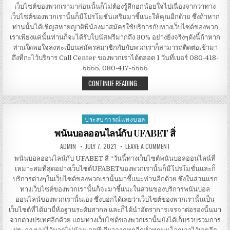
เว็บไซต์ของพวกเรามาก่อนนั้นก็ไม่ต้องรู้สึกอกน้อยใจไปเนื่องจากว่าทาง
เว็บไซต์ของพวกเรานั้นก็มีโปรโมชั่นเสริมมาชี้แนะให้คุณอีกด้วย ซึ่งถ้าหาก
ท่านนั้นได้เชิญสหายญาติพี่น้องมาสมัครใช้บริการกับทางเว็บไซต์ของพวก
เราเพียงแค่นั้นท่านก็จะได้รับโบนัสฟรีมากถึง 30% อย่างยิ่งจริงๆดังนี้ถ้าหาก
ท่านใดพอใจลงทะเบียนสมัครสมาชิกกับกับพวกเราก็สามารถติดต่อเข้ามา
ถึงที่กะไว้บริการ Call Center ของพวกเราได้ตลอด 1 วันที่เบอร์ 080-418-
5555, 080-417-5555
เพราะ
CONTINUE READING...
เหตุ
ใด
ใครๆ
ก็
เลย
ประสบการณ์แทงบอล
Posted
ถูกใจ
พนัน
in
พนันบอลออนไลน์กับ UFABET สิ่
บอล
ออนไลน์
AUTHOR:
PUBLISHED
ON
ADMIN
JULY 7, 2021
LEAVE A COMMENT
DATE:
พนัน
บอล
พนันบอลออนไลน์กับ UFABET สิ่ “วันนี้ทางเว็บไซต์พนันบอลออนไลน์ที่
ออนไลน์
เหมาะสมที่สุดอย่างเว็บไซต์UFABETของพวกเรานั้นก็มีโปรโมชั่นและก็
กับ UFABET สิ่
บริการต่างๆในเว็บไซต์ของพวกเรานั้นมาชี้แนะท่านอีกด้วย ซึ่งในส่วนแรก
ทางเว็บไซต์ของพวกเรานั้นก็จะมาชี้แนะในส่วนของบริการพนันบอล
ออนไลน์ของพวกเรานั้นเอง ซึ่งบอกได้เลยว่าเว็บไซต์ของพวกเรานั้นเป็น
เว็บไซต์ที่ได้มายี่ห้อฐานระดับสากล และก็ได้นำอัตราการเจรจาต่อรองนั้นมา
จากต่างปรเทศอีกด้วย แถมทางเว็บไซต์ของพวกเรานั้นยังได้เก็บรวบรวมการ