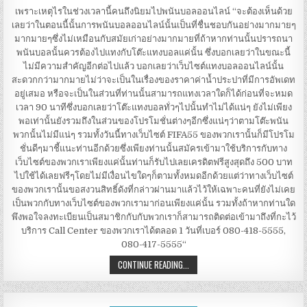
DATE:
เพราะ
เหตุ
เพราะเหตุไรในช่วงเวลานี้คนถึงนิยมไปพนันบอลออนไลน์ “จะต้องเห็นด้วย
ไร
เลยว่าในตอนนี้นั้นการพนันบอลออนไลน์นั้นเป็นที่ชื่นชอบกันอย่างมากมายๆ
ใน
ช่วง
มากมายๆซึ่งไม่เหมือนกับสมัยเก่าอย่างมากมายที่ถ้าหากท่านนั้นปรารถนา
เวลา
นี้
พนันบอลนั้นควรต้องไปแทงกับโต๊ะแทงบอลแค่นั้น ซึ่งบอกเลยว่าในขณะนี้
คน
ไม่มีความสำคัญอีกต่อไปแล้ว บอกเลยว่าเว็บไซต์แทงบอลออนไลน์นั้น
ถึง
นิยม
สะดวกกว่ามากมายไม่ว่าจะเป็นในเรื่องของราคาค่าน้ำประปาที่มีการอัพเดท
ไป
พนัน
อยู่เสมอ หรือจะเป็นในส่วนที่ท่านนั้นสามารถแทงเวลาใดก็ได้ก่อนที่จะหมด
บอล
เวลา 90 นาทีซึ่งบอกเลยว่าโต๊ะแทงบอลทั่วๆไปนั้นทำไม่ได้แน่ๆ ยังไม่เพียง
ออนไลน์
พอเท่านั้นยังรวมถึงในส่วนของโปรโมชั่นต่างๆอีกซึ่งแน่ๆว่าตามโต๊ะพนัน
พวกนั้นไม่มีแน่ๆ รวมทั้งวันนี้ทางเว็บไซต์ FIFA55 ของพวกเรานั้นก็มีโปรโม
ชั่นดีๆมาชี้แนะท่านอีกด้วยซึ่งเพียงท่านนั้นสมัครเข้ามาใช้บริการกับทาง
เว็บไซต์ของพวกเราเพียงแค่นั้นท่านก็รับไปเลยเครดิตฟรีสูงสุดถึง 500 บาท
ไปใช้ได้เลยฟรีๆโดยไม่มีเงื่อนไขใดๆก็ตามทั้งหมดอีกด้วยแต่ว่าทางเว็บไซต์
ของพวกเรานั้นขอสงวนสิทธิ์ดังที่กล่าวผ่านมาแล้วไว้ให้เฉพาะคนที่ยังไม่เคย
เป็นพวกกับทางเว็บไซต์ของพวกเรามาก่อนเพียงแค่นั้น รวมทั้งถ้าหากท่านใด
พึงพอใจลงทะเบียนเป็นสมาชิกกับกับพวกเราก็สามารถติดต่อเข้ามาถึงที่กะไว้
บริการ Call Center ของพวกเราได้ตลอด 1 วันที่เบอร์ 080-418-5555,
080-417-5555“
เพราะ
CONTINUE READING...
เหตุ
ไร
ใน
ช่วง