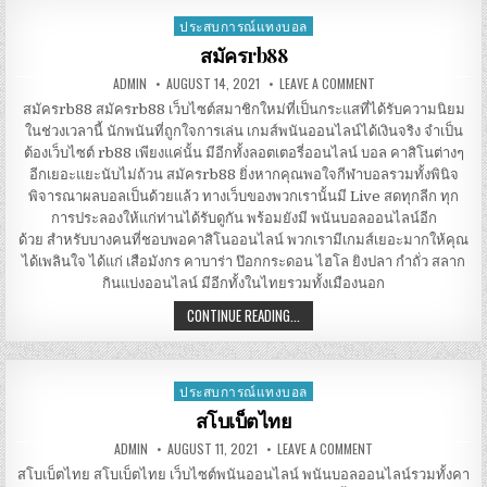
ประสบการณ์แทงบอล
Posted
in
สมัครrb88
AUTHOR:
PUBLISHED
ON
ADMIN
AUGUST 14, 2021
LEAVE A COMMENT
DATE:
สมัครRB88
สมัครrb88 สมัครrb88 เว็บไซต์สมาชิกใหม่ที่เป็นกระแสที่ได้รับความนิยม
ในช่วงเวลานี้ นักพนันที่ถูกใจการเล่น เกมส์พนันออนไลน์ได้เงินจริง จำเป็น
ต้องเว็บไซต์ rb88 เพียงแค่นั้น มีอีกทั้งลอตเตอรี่ออนไลน์ บอล คาสิโนต่างๆ
อีกเยอะแยะนับไม่ถ้วน สมัครrb88 ยิ่งหากคุณพอใจกีฬาบอลรวมทั้งพินิจ
พิจารณาผลบอลเป็นด้วยแล้ว ทางเว็บของพวกเรานั้นมี Live สดทุกลีก ทุก
การประลองให้แก่ท่านได้รับดูกัน พร้อมยังมี พนันบอลออนไลน์อีก
ด้วย สำหรับบางคนที่ชอบพอคาสิโนออนไลน์ พวกเรามีเกมส์เยอะมากให้คุณ
ได้เพลินใจ ได้แก่ เสือมังกร คาบาร่า ป๊อกกระดอน ไฮโล ยิงปลา กำถั่ว สลาก
กินแบ่งออนไลน์ มีอีกทั้งในไทยรวมทั้งเมืองนอก
สมัครRB88
CONTINUE READING...
ประสบการณ์แทงบอล
Posted
in
สโบเบ็ตไทย
AUTHOR:
PUBLISHED
ON
ADMIN
AUGUST 11, 2021
LEAVE A COMMENT
DATE:
ส
โบ
สโบเบ็ตไทย สโบเบ็ตไทย เว็บไซต์พนันออนไลน์ พนันบอลออนไลน์รวมทั้งคา
เบ็ต