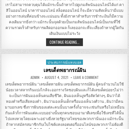
เราไม่สามารถควบคุมได้แม้กระนั้นถ้าหากไปดูเกมส์พนันออนไลน์ได้แก่ คา
สิโนออนไลน์ บาคาร่าออนไลน์ สล็อตออนไลน์ ก็จะมีความคิดเห็นว่ามีแบบ
อย่างการเล่นที่ค่อนข้างจะแน่นอน ทั้งยังราคาสำหรับการชำระเงินก็มีความ
คงเดิมมากยิ่งกว่า แม้กระนั้นจุดด้วยเป็นเกมส์พนันออนไลน์เป็นเกมที่ใช้
ความรวดเร็วสำหรับการผลิดอกออกผล ก็เลยออกจะที่จะเสี่ยงถ้าหากผู้ใดกัน
เดินเงินแบบไม่ระวัง
เกมส์
CONTINUE READING...
พนัน
ออนไลน์
ได้
เงิน
จริง บริการ 1
ประสบการณ์แทงบอล
Posted
วัน
in
เลขเด็ดพยากรณ์ฝัน
AUTHOR:
PUBLISHED
ON
ADMIN
AUGUST 4, 2021
LEAVE A COMMENT
DATE:
เลข
เด็ด
เลขเด็ดพยากรณ์ฝัน “เลขเด็ดทายฝัน เลขเด็ดพยากรณ์ฝัน ผู้คนจำนวนไม่ใช้
พยากรณ์
น้อยเวลาสลากกินแบ่งไกล้จะออกรางวัลชอบฝันและก็ได้เลขเด็ดบ่อยๆไม่ว่า
ฝัน
จะเป็นการฝันมองเห็นคนเสียชีวิต , ฝันมองเห็นงูหรือสัตว์ต่างๆ, ฝันว่าได้
ทองคำหรือเสียทองคำ , ฝันว่ามองเห็นเด็กหรือมองเห็นวงศ์วาน , ฝันว่ามีคน
มาบอกเลข ซึ่งการฝันของแต่ละคนนั้นบางครั้งก็อาจจะเช่นกันหรือไม่เหมือน
กันแล้วก็การฝันแต่ละแบบอย่างนั้นทุกคนชอบเอามาตีเลขเพื่อใช้เลขที่ได้นั้น
ไปแทงหวยโดยเฉพาะอย่างยิ่งหวยรัฐบาลไทยของพวกเรานั่นเอง แม้กระนั้น
ถ้าหากสมัครสมาชิกกับเว็บไซต์เเทงลอตเตอรี่ออนไลน์ของพวกเราไม่ต้องตี