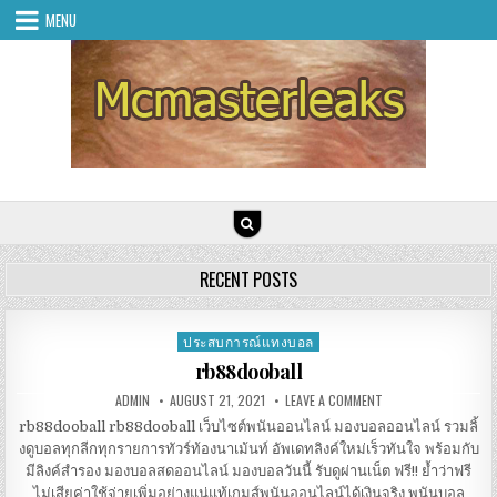
Skip
MENU
to
content
Mc Master leaks
RECENT POSTS
ประสบการณ์แทงบอล
Posted
in
rb88dooball
AUTHOR:
PUBLISHED
ON
ADMIN
AUGUST 21, 2021
LEAVE A COMMENT
DATE:
RB88DOOBALL
rb88dooball rb88dooball เว็บไซต์พนันออนไลน์ มองบอลออนไลน์ รวมลิ้
งดูบอลทุกลีกทุกรายการทัวร์ท้องนาเม้นท์ อัพเดทลิงค์ใหม่เร็วทันใจ พร้อมกับ
มีลิงค์สำรอง มองบอลสดออนไลน์ มองบอลวันนี้ รับดูผ่านเน็ต ฟรี!! ย้ำว่าฟรี
ไม่เสียค่าใช้จ่ายเพิ่มอย่างแน่แท้เกมส์พนันออนไลน์ได้เงินจริง พนันบอล