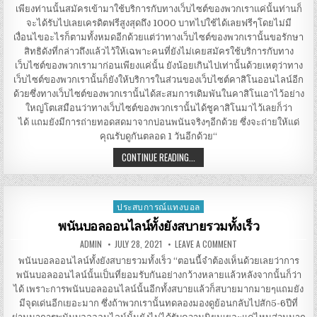
เพียงท่านนั้นสมัครเข้ามาใช้บริการกับทางเว็บไซต์ของพวกเราแค่นั้นท่านก็
จะได้รับไปเลยเครดิตฟรีสูงสุดถึง 1000 บาทไปใช้ได้เลยฟรีๆโดยไม่มี
เงื่อนไขอะไรก็ตามทั้งหมดอีกด้วยแต่ว่าทางเว็บไซต์ของพวกเรานั้นขอรักษา
สิทธิดังที่กล่าวถึงแล้วไว้ให้เฉพาะคนที่ยังไม่เคยสมัครใช้บริการกับทาง
เว็บไซต์ของพวกเรามาก่อนเพียงแค่นั้น ยังน้อยเกินไปเท่านั้นด้วยเหตุว่าทาง
เว็บไซต์ของพวกเรานั้นก็ยังให้บริการในส่วนของเว็บไซต์คาสิโนออนไลน์อีก
ด้วยซึ่งทางเว็บไซต์ของพวกเรานั้นได้สะสมการเดิมพันในคาสิโนเอาไว้อย่าง
ใหญ่โตเสมือนว่าทางเว็บไซต์ของพวกเรานั้นได้ชูคาสิโนมาไว้เลยก็ว่า
ได้ แถมยังมีการถ่ายทอดสดมาจากบ่อนพนันจริงๆอีกด้วย ซึ่งจะถ่ายให้แด่
คุณรับดูกันตลอด 1 วันอีกด้วย“
พนัน
CONTINUE READING...
บอล
สด
กับ
เว็บไซต์ FIFA55
ประสบการณ์แทงบอล
Posted
in
พนันบอลออนไลน์ทั้งยังสบายรวมทั้งเร็ว
AUTHOR:
PUBLISHED
ON
ADMIN
JULY 28, 2021
LEAVE A COMMENT
DATE:
พนัน
บอล
พนันบอลออนไลน์ทั้งยังสบายรวมทั้งเร็ว “ตอนนี้จำต้องเห็นด้วยเลยว่าการ
ออนไลน์
พนันบอลออนไลน์นั้นเป็นที่ยอมรับกันอย่างกว้างหลายแล้วหลังจากนั้นก็ว่า
ทั้ง
ยัง
ได้ เพราะการพนันบอลออนไลน์นั้นอีกทั้งสบายแล้วก็สบายมากมายๆแถมยัง
สบาย
รวม
มีจุดเด่นอีกเยอะมาก ซึ่งถ้าพวกเรานั้นทดลองมองดูย้อนกลับไปสัก5-6ปีที่
ทั้ง