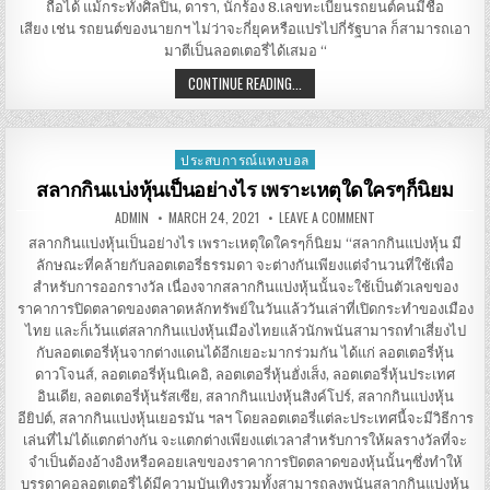
ถือได้ แม้กระทั้งศิลปิน, ดารา, นักร้อง 8.เลขทะเบียนรถยนต์คนมีชื่อ
เสียง เช่น รถยนต์ของนายกฯ ไม่ว่าจะกี่ยุคหรือแปรไปกี่รัฐบาล ก็สามารถเอา
มาตีเป็นลอตเตอรี่ได้เสมอ “
กลยุทธ์
CONTINUE READING...
ไม่
ลับ ขอ
ลอตเตอรี่ ด้วย
แนวทาง
ต่างๆ
ประสบการณ์แทงบอล
Posted
in
สลากกินแบ่งหุ้นเป็นอย่างไร เพราะเหตุใดใครๆก็นิยม
AUTHOR:
PUBLISHED
ON
ADMIN
MARCH 24, 2021
LEAVE A COMMENT
DATE:
สลาก
กิน
สลากกินแบ่งหุ้นเป็นอย่างไร เพราะเหตุใดใครๆก็นิยม “สลากกินแบ่งหุ้น มี
แบ่ง
ลักษณะที่คล้ายกับลอตเตอรี่ธรรมดา จะต่างกันเพียงแต่จำนวนที่ใช้เพื่อ
หุ้น
เป็น
สำหรับการออกรางวัล เนื่องจากสลากกินแบ่งหุ้นนั้นจะใช้เป็นตัวเลขของ
อย่างไร เพราะ
เหตุ
ราคาการปิดตลาดของตลาดหลักทรัพย์ในวันแล้ววันเล่าที่เปิดกระทำของเมือง
ใด
ไทย และก็เว้นแต่สลากกินแบ่งหุ้นเมืองไทยแล้วนักพนันสามารถทำเสี่ยงไป
ใครๆ
ก็
กับลอตเตอรี่หุ้นจากต่างแดนได้อีกเยอะมากร่วมกัน ได้แก่ ลอตเตอรี่หุ้น
นิยม
ดาวโจนส์, ลอตเตอรี่หุ้นนิเคอิ, ลอตเตอรี่หุ้นฮั่งเส็ง, ลอตเตอรี่หุ้นประเทศ
อินเดีย, ลอตเตอรี่หุ้นรัสเซีย, สลากกินแบ่งหุ้นสิงค์โปร์, สลากกินแบ่งหุ้น
อียิปต์, สลากกินแบ่งหุ้นเยอรมัน ฯลฯ โดยลอตเตอรี่แต่ละประเทศนี้จะมีวิธีการ
เล่นที่ไม่ได้แตกต่างกัน จะแตกต่างเพียงแต่เวลาสำหรับการให้ผลรางวัลที่จะ
จำเป็นต้องอ้างอิงหรือคอยเลขของราคาการปิดตลาดของหุ้นนั้นๆซึ่งทำให้
บรรดาคอลอตเตอรี่ได้มีความบันเทิงรวมทั้งสามารถลงพนันสลากกินแบ่งหุ้น