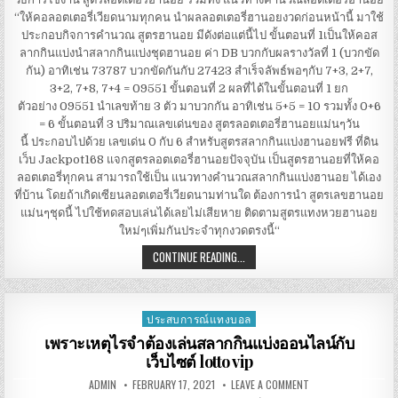
ใช้
“ให้คอลอตเตอรี่เวียดนามทุกคน นำผลลอตเตอรี่ฮานอยงวดก่อนหน้านี้ มาใช้
งาน สูตร
ลอตเตอรี่
ประกอบกิจการคำนวณ สูตรฮานอย มีดังต่อแต่นี้ไป ขั้นตอนที่ 1เป็นให้คอส
ฮานอย รวม
ทั้ง แนวทาง
ลากกินแบ่งนำสลากกินแบ่งชุดฮานอย ค่า DB บวกกับผลรางวัลที่ 1 (บวกขัด
คำนวณ
กัน) อาทิเช่น 73787 บวกขัดกันกับ 27423 สำเร็จลัพธ์พอๆกับ 7+3, 2+7,
ลอตเตอรี่
ฮานอย
3+2, 7+8, 7+4 = 09551 ขั้นตอนที่ 2 ผลที่ได้ในขั้นตอนที่ 1 ยก
ตัวอย่าง 09551 นำเลขท้าย 3 ตัว มาบวกกัน อาทิเช่น 5+5 = 10 รวมทั้ง 0+6
= 6 ขั้นตอนที่ 3 ปริมาณเลขเด่นของ สูตรลอตเตอรี่ฮานอยแม่นๆวัน
นี้ ประกอบไปด้วย เลขเด่น 0 กับ 6 สำหรับสูตรสลากกินแบ่งฮานอยฟรี ที่ดิน
เว็บ Jackpot168 แจกสูตรลอตเตอรี่ฮานอยปัจจุบัน เป็นสูตรฮานอยที่ให้คอ
ลอตเตอรี่ทุกคน สามารถใช้เป็น แนวทางคำนวณสลากกินแบ่งฮานอย ได้เอง
ที่บ้าน โดยถ้าเกิดเซียนลอตเตอรี่เวียดนามท่านใด ต้องการนำ สูตรเลขฮานอย
แม่นๆชุดนี้ ไปใช้ทดสอบเล่นได้เลยไม่เสียหาย ติดตามสูตรแทงหวยฮานอย
ใหม่ๆเพิ่มกันประจำทุกงวดตรงนี้“
วิธี
CONTINUE READING...
การ
ใช้
งาน สูตร
ลอตเตอรี่
ฮานอย รวม
ประสบการณ์แทงบอล
Posted
ทั้ง แนวทาง
คำนวณ
in
เพราะเหตุไรจำต้องเล่นสลากกินแบ่งออนไลน์กับ
ลอตเตอรี่
เว็บไซต์ lotto vip
ฮานอย
AUTHOR:
PUBLISHED
ON
ADMIN
FEBRUARY 17, 2021
LEAVE A COMMENT
DATE:
เพราะ