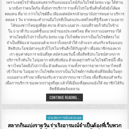
เหตุ
เพราะเหตุไรจำต้องเล่นสลากกินแบ่งออนไลน์กับเว็บไซต์ lotto vip ให้ท่าน
ไร
มากยิ่งกว่าคนใดกัน ทั้งยังการบริการ รวมทั้งโปรโมชั่นดีๆทั้งยังยังได้ผล
จำ
ต้อง
ทดแทน ที่มาก กว่าเว็บไซต์อื่น เพียงแต่สมัครกล้วยๆนานัปการหนทาง บริการ
เล่น
สลาก
ตลอด 1 วัน จากคณะทำงานมือโปรที่เป็นคนประเทศไทยที่รู้เรื่องความอยาก
กิน
ได้ของชาวไทยสูงที่สุด สบาย ด้วยระบบฝาก–ถอนที่รวดเร็วทันใจข้าง
แบ่ง
ออนไลน์
ใน 5 นาที กับ แบงค์ชั้นแนวหน้าของประเทศไทย ที่พวกเราแบ่งสรรมาให้
กับ
เว็บไซต์ LOTTO
ท่านโดยยิ่งไปกว่านั้นกับ lotto vip เว็บไซต์พวกเราเป็นเว็บไซต์ตรง ไม่
VIP
จำเป็นที่ต้อง ผ่านเอเยนต์ พวกเราก็เลยกล้าให้ กล้าแจก เล่นจริง พร้อมมอบ
สิทธิประโยชน์ต่างๆแล้วก็โปรโมรชั่นดีๆให้กับลูกค้า เพื่อสมาชิกของพวก
เรา คุ่มค่าต่อการ พนันที่สุด สมัครเลยวันนี้ เพื่อสิทธิประโยชน์ต่างๆการ
บริการเร็วทันใจ ไม่ยุ่งยาก สลับซับซ้อน ด้วยเหตุว่าสร้างเว็บไซต์ไซน์นี้ เพื่อ
ชาวไทยโดยยิ่งไปกว่านั้น ด้วยต้นแบบ รวมทั้งรายการอาหารภาษาไทยที่
เข้าใจง่าย ไม่ยุ่งยาก เว็บไซต์พวกเราเป็นเว็บไซต์การเดิมพันที่จัดเต็มในทุก
แบบอย่าง สร้างมาเพื่อรองรับ ความปรารถนาชาวไทย เพื่อชื่นชอบสำหรับ
เพื่อการบริการ ของพวกเราสูงที่สุด แล้วก็ดีเยี่ยมที่สุดแถมยังให้ สมาชิกได้รับ
สิทธิพิเศษล้นหลาม
เพราะ
CONTINUE READING...
เหตุ
ไร
จำ
ต้อง
เล่น
ประสบการณ์แทงบอล
Posted
สลาก
กิน
in
สลากกินแบ่งรายวัน ร่าเริงอารมณ์จำเป็นต้องที่เว็บพวก
แบ่ง