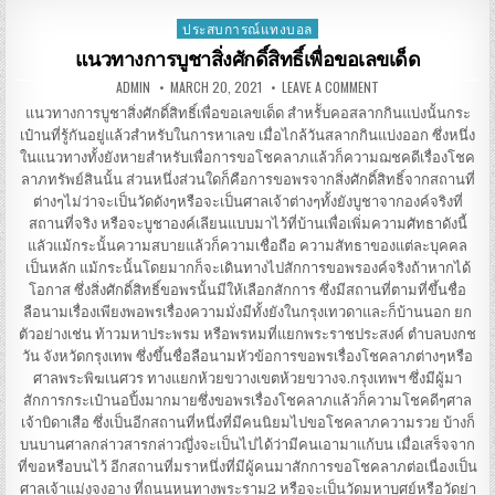
เป็น
อย่างไร เพราะ
ประสบการณ์แทงบอล
Posted
เหตุ
ใด
in
แนวทางการบูชาสิ่งศักดิ์สิทธิ์เพื่อขอเลขเด็ด
ใครๆ
ก็
AUTHOR:
PUBLISHED
ON
ADMIN
MARCH 20, 2021
LEAVE A COMMENT
นิยม
DATE:
แนวทาง
การ
แนวทางการบูชาสิ่งศักดิ์สิทธิ์เพื่อขอเลขเด็ด สำหรัับคอสลากกินแบ่งนั้นกระ
บูชา
เป๋านที่รู้กันอยู่แล้วสำหรับในการหาเลข เมื่อไกล้วันสลากกินแบ่งออก ซึ่งหนึ่ง
สิ่ง
ศักดิ์สิทธิ์
ในแนวทางทั้งยังหายสำหรับเพื่อการขอโชคลาภแล้วก็ความฌชคดีเรื่องโชค
เพื่อ
ขอ
ลาภทรัพย์สินนั้น ส่วนหนึ่งส่วนใดก็คือการขอพรจากสิ่งศักดิ์สิทธิ์จากสถานที่
เลข
ต่างๆไม่ว่าจะเป็นวัดดังๆหรือจะเป็นศาลเจ้าต่างๆทั้งยังบูชาจากองค์จริงที่
เด็ด
สถานที่จริง หรือจะบูชาองค์เลียนแบบมาไว้ที่บ้านเพื่อเพิ่มความศัทธาดังนี้
แลัวแม้กระนั้นความสบายแล้วก็ความเชื่อถือ ความสัทธาของแต่ละบุคคล
เป็นหลัก แม้กระนั้นโดยมากก็จะเดินทางไปสักการขอพรองค์จริงถ้าหากได้
โอกาส ซึ่งสิ่งศักดิ์สิทธิ์ขอพรนั้นมีให้เลือกสักการ ซึ่งมีสถานที่ตามที่ขึ้นชื่อ
ลือนามเรื่องเพียงพอพรเรื่องความมั่งมีทั้งยังในกรุงเทวดาและก็บ้านนอก ยก
ตัวอย่างเช่น ท้าวมหาประพรม หรือพรหมที่แยกพระราชประสงค์ ตำบลบงกช
วัน จังหวัดกรุงเทพ ซึ่งขึ้นชื่อลือนามหัวข้อการขอพรเรื่องโชคลาภต่างๆหรือ
ศาลพระพิฆเนศวร ทางแยกห้วยขวางเขตห้วยขวางจ.กรุงเทพฯ ซึ่งมีผู้มา
สักการกระเป๋านอปิ้งมากมายซึ่งขอพรเรื่องโชคลาภแล้วก็ความโชคดีๆศาล
เจ้าบิดาเสือ ซึ่งเป็นอีกสถานที่หนึ่งที่มีคนนิยมไปขอโชคลาภความรวย บ้างก็
บนบานศาลกล่าวสารกล่าวญึ่งจะเป็นไปได้ว่ามีคนเอามาแก้บน เมื่อเสร็จจาก
ที่ขอหรือบนไว้ อีกสถานที่มราหนึ่งที่มีผู้คนมาสักการขอโชคลาภต่อเนื่องเป็น
ศาลเจ้าแม่งูจงอาง ที่ถนนหนทางพระราม2 หรือจะเป็นวัดมหาบุศย์หรือวัดย่า