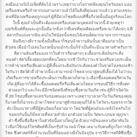
ลงมือเอาแป้งไปเช็ดที่ต้นไม้ เพราะเหตุว่าบางโอกาสเพียงคุณไหว้ขอพร มอบ
เครื่องเซ่นหรือถ้าหากบนสานกล่าวแล้วได้ในสิ่งที่คุณอยากแล้ว 2.ตามเลขจะ
คนที่มีดวงหรือเคยถูกเบอร์ ผู้ที่มีดวงโชคดีแบบที่ซื้อกี่งวดนั้นมีอยู่จริงบนโลก
ใบนี้ คุณจำเป็นที่จะต้องแทงหรือเล่นตามบุคคลจำพวกนี้ ด้วยเหตุว่า
เปอร์เซ็นต์ที่คุณจะถูกนั้นมีมากยิ่งกว่าที่เลขที่คุณคิดเองหรือหามาได้แน่ๆ 3.ตี
สลากกินแบ่งจากฝัน คนไม่ใช่น้อยนั้นชอบได้เลขเด็ดมากมายจากการนอน
ฝันถึงบางสิ่ง รวมทั้งเมื่อตื่นมาก็ชอบนำความฝันนั้นมาตีออกมาเป็น
ตัวเลข เพื่อนำไปเล่นในงวดนั้นๆแม้กระนั้นก็จำเป็นที่จะมีแนวทางสำหรับการ
ตีความฝันหรือมองจากในตำราเรียนต่างๆ 4.เลี้ยงกระดิ่งเงินกระดิ่ง
ทองคำ สัตว์เลี้ยงสุดแปลกที่คนโดยมากเช้าใจกันว่าจะช่วยเสริมดวงประเด็น
การค้าขายหรือเสี่ยงดวง ผู้ที่เลี้ยงกระดิ่งเงินกระดิ่งทองคำในขวดโหลชอบเช้า
ใจกันว่า สัตว์ตัวจิ๋วจำพวกนี้จะสามารถนำโชคลาภมาสู่คนที่เลี้ยงได้ ไม่ว่าจะ
เกิดเรื่องการขายหรือประเด็นการเสี่ยงดวงก็ตาม 5.เลือกซื้อลอตเตอรี่ตามวัน
เกิด ผู้ที่อยากได้ที่จะซื้อลอตเตอรี่หรือเสี่ยงดวงโดยมากชอบมีวิธีการที่แตก
ต่างออกไป และก็จะมีอีกชนิดหนึ่งที่ชอบซื้อตามวันเกิด เช่น ผู้ที่กำเนิดวัน
ที่ 28 ก็ชอบซื้อตามเลขวันของตนเอง เพราะเหตุว่าบางเวลาในวันเกิดของคุณ
ก็บางครั้งก็อาจจะนำพาโชคลาภมาสู่ตัวของคุณก็ได้ 6.ไหว้พระขอพรจากวัด
ดัง เป็นแนวทางที่มีผู้คนนิยมก็อย่างมาก โดยวัดที่ผู้คนมันจะหลั่งไหลกันไป
ขอพรกันนั้นก็มีหลายที่หลายสำนัก ยกตัวอย่างเป็น วัดพระบรมธาตุภูเขา
คำ ซึ่งขึ้นชื่อลือชาในหัวข้อนี้อย่างใหญ่โต ด้วยบารมีของหลวงบิดาทันใจ
7.เลือกใช้เบอร์โทรศัพท์ที่เป็นกรุ๊ปจำนวนนำโชค เหมาะกับคนที่ถูกใจการลุ้น
โชค ซึ่งศาสตร์หี่งจำนวนเป็นที่นิยมอย่างยิ่งในปัจจุบัน จากวิธีการสถิติซึ่งเชื่อ