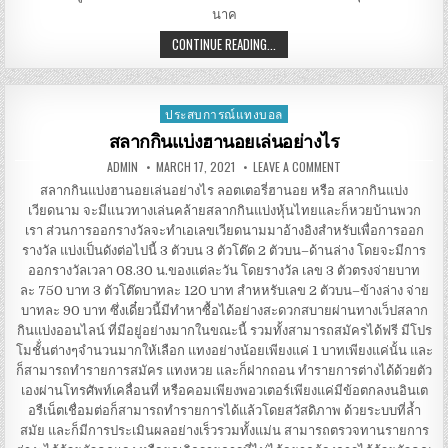
นาค
แนวทาง
CONTINUE READING...
การ
บูชา
สิ่ง
ศักดิ์สิทธิ์
เพื่อ
ประสบการณ์แทงบอล
Posted
ขอ
เลข
in
สลากกินแบ่งฮานอยเล่นอย่างไร
เด็ด
AUTHOR:
PUBLISHED
ON
ADMIN
MARCH 17, 2021
LEAVE A COMMENT
DATE:
สลาก
กิน
สลากกินแบ่งฮานอยเล่นอย่างไร ลอตเตอรี่ฮานอย หรือ สลากกินแบ่ง
แบ่ง
เวียดนาม จะมีแนวทางเล่นคล้ายสลากกินแบ่งหุ้นไทยและก็หวยบ้านพวก
ฮานอย
เล่น
เรา ส่วนการออกรางวัลจะทำเอเลขเวียดนามมาอ้างอิงสำหรับเพื่อการออก
อย่างไร
รางวัล แบ่งเป็นดังต่อไปนี้ 3 ตัวบน 3 ตัวโต๊ด 2 ตัวบน–ด้านล่าง โดยจะมีการ
ออกรางวัลเวลา 08.30 น.ของแต่ละวัน โดยรางวัล เลข 3 ตัวตรงจ่ายบาท
ละ 750 บาท 3 ตัวโต๊ดบาทละ 120 บาท สำหหรับเลข 2 ตัวบน–ข้างล่าง จ่าย
บาทละ 90 บาท ซึ่งเดี๋ยวนี้มีทำหาซื้อได้อย่างสะดวกสบายผ่านทางเว็ปสลาก
กินแบ่งออนไลน์ ที่มีอยู่อย่างมากในขณะนี้ รวมทั้งสามารถสมัครได้ฟรี มีโปร
โมชั้่นต่างๆจำนวนมากให้เลือก แทงอย่างน้อยเพียงแค่ 1 บาทเพียงแค่นั้น และ
ก็สามารถทำรายการสมัคร แทงหวย และก็ฝากถอน ทำรายการต่างได้ด้วยตัว
เองผ่านโทรศัพท์เคลื่อนที่ หรือคอมเพียงพอวเตอร์เพียงแค่มีข้อตกลงนอินเต
อรืเน็ตเชื่อมต่อก็สามารถทำรายการได้แล้วโดยสวัสดิภาพ ด้วยระบบที่ล้ำ
สมัย และก็มีการประเมินผลอย่างเร็วรวมทั้งแม่น สามารถตรวจทานรายการ