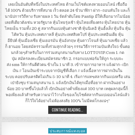
ต้อง
เลยเป็นอันดับที่หนึ่งในประเทศไทย ด้านเว็บไซต์แทงหวยออนไลน์ เชื่อถือ
เว็บไซต์ LOTTOVIP
ได้ 100% ด้วยบริการที่สบาย เร็ว ตลอด 24 ขั่วนาฬิกา ฝาก–ถอนทันใจ และก็
นานัปการวิถีทาง รับทายผล 1 วัน จัดลำดับโดย Pantip มีให้เลือกมากไม่น้อย
เลยทีเดียวดังเช่น หวยรัฐบาล หุ้นไทยรุ่งเช้า หุ้นไทยเที่ยงตรง หุ้นไทยบ่าย หุ้น
ไทยเย็น รวมทั้ง 20 คู่ สลากกินแบ่งหุ้นต่างชาติ หุ้นนิเคอิ หุ้นฮั้งเส็ง หุ้นจีน หุ้น
ไต้หวัน หุ้นประเทศเกาหลี หุ้นประเทศสิงคโปร์ หุ้นประเทศอินเดีย หุ้น
อียิปต์ หุ้นเมืองเซีย หุ้นเยอรมัน หุ้นอังกฤษ หุ้นดาวโจนส์ หุ้นมาเลเซีย แล้ว
ก็ ฮานอย โดยสมัครรวมทั้งร่วมสุกกล้วยๆ กรรมวิธีการร่วมบันเทิงใจ5 ขั้นตอ
นกล้วยๆสำหรับในการร่วมสนุกสนานกับทาง LOTTOVIP.Com 1. กด
ปุ่ม สมัครลงทะเบียนสมัครสมาชิก 2. กรอกแบบฟอร์มให้ถูก ระบบจะ
ส่ง sms ให้การันตีตัวตน ข้างใน 1 นาที 3. เข้ารายการอาหาร แจ้งฝาก–เบิก
เงิน // โอนเงินเข้าระบบจากบัญชีที่เลือก // แจ้งเนื้อหาการฝากเงินใน
ระบบ คอยปรับเครดิตไม่เกิน 5-10 นาที 4. เริ่มการแทฃสลากกินแบ่งหรือ เล่น
เป่ายิงชุบ ร่วมสนุกสนาน 5. แจ้งเบิกเงินได้ทุกเมื่อที่อยาก ฝากเงินอย่าง
น้อย 20 บาทขึ้นไปแล้วก็ เบิกเงินอย่างต่ำเพียงแค่ 100 บาท เหตุผลกลุ่มนี้ก็
พอเพียงแล้วสำหรับความน่าไว้วางใจของเว็บไซต์สลากกินแบ่งออนไลน์แล้ว
ก็ไว้ใจได้อย่างไม่ต้องสงสัย 100% ไม่มีคดโกงแน่ๆ“
เพราะ
CONTINUE READING...
เหตุ
ไร
จะ
ต้อง
เว็บไซต์ LOTTOVIP
ประสบการณ์แทงบอล
Posted