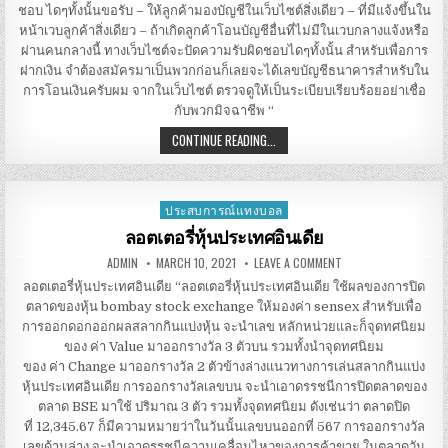
ชอบ ไดๆทั้งนั้นขอรับ – ให้ลูกค้ามองบัญชีในเว็บไซต์สิ่งเดียว – ที่มีแจ้งขึ้นใน
หน้าเวบลูกค้าสิ่งเดียว – ถ้าเกิดลูกค้าโอนบัญชีอื่นที่ไม่มีในเวบกลางแจ้งหรือ
ผ่านคนกลางนี้ ทางเว็บไซต์จะปัดความรับผิดชอบไดๆทั้งนั้น สำหรับเพื่อการ
ฝากเงิน จำต้องสมัครมาเป็นพวกก่อนก็เลยจะได้เลขบัญชีธนาคารสำหรับใน
การโอนเงินครับผม จากในเว็บไซต์ ตรวจดูให้เป็นระเบียบเรียบร้อยอย่าเชื่อ
กับพวกมิจฉาชีพ “
แนวทาง
CONTINUE READING...
เล่น
ลอตเตอรี่-
ออนไลน์
ประสบการณ์แทงบอล
Posted
in
ลอตเตอรี่หุ้นประเทศอินเดีย
AUTHOR:
PUBLISHED
ON
ADMIN
MARCH 10, 2021
LEAVE A COMMENT
DATE:
ลอตเตอรี่
หุ้น
ลอตเตอรี่หุ้นประเทศอินเดีย “ลอตเตอรี่หุ้นประเทศอินเดีย ใช้ผลของการปิด
ประเทศ
ตลาดของหุ้น bombay stock exchange ให้มองค่า sensex สำหรับเพื่อ
อินเดีย
การออกดอกออกผลสลากกินแบ่งหุ้น จะนำเลข หลักหน่วยและก็จุดทศนิยม
ของ ค่า Value มาออกรางวัล 3 ตัวบน รวมทั้งนำจุดทศนิยม
ของ ค่า Change มาออกรางวัล 2 ตัวข้างล่างแนวทางการเล่นสลากกินแบ่ง
หุ้นประเทศอินเดีย การออกรางวัลเลขบน จะนำเอาดรรชนีการปิดตลาดของ
ตลาด BSE มาใช้ ปริมาณ 3 ตัว รวมทั้งจุดทศนิยม ดังเช่นว่า ตลาดปิด
ที่ 12,345.67 ก็มีความหมายว่าในวันนั้นเลขบนออกที่ 567 การออกรางวัล
เลขด้านล่าง จะนำเอาดรรชนีความเคลื่อนไหวของการค้าขาย ในตลาดวัน