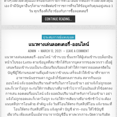
ต่างๆได้ด้วยตัวคุณเอง หรือยกเลิกรายการที่ไม่ได้อยากต้องการได้ด้วยตัวคุณ
เอง ถ้ามีปัญหาอื่นๆก็สามารถติดต่อข้าราชการที่รอให้ข้อมูลกับคุณอยู่เสมอ 1
วัน ทุกเรื่องที่เกี่ยวข้องกับการซื้อลอตเตอรี่
สลาก
CONTINUE READING...
กิน
แบ่ง
ฮานอย
เล่น
อย่างไร
ประสบการณ์แทงบอล
Posted
in
แนวทางเล่นลอตเตอรี่-ออนไลน์
AUTHOR:
PUBLISHED
ON
ADMIN
MARCH 13, 2021
LEAVE A COMMENT
DATE:
แนวทาง
เล่น
แนวทางเล่นลอตเตอรี่–ออนไลน์ “เข้าระบบ ขั้นแรกให้ผู้เล่นเข้าระบบล็อกอิน
ลอตเตอรี่-
หน้าเว็บของ Lotto ตามข้อมูลที่สมาชิกได้รับจากบุคลากรของพวกเรา เมื่อผู้
ออนไลน์
เล่นพร้อมเข้าระบบเป็นระเบียบเรียบร้อยแล้วทำให้การตรวจยอดเครดิตใน
บัญชีผู้ใช้งานของท่านที่มุมด้านขวาข้างบน เสร็จแล้วให้เข้ามาที่รายการ
อาหารพนันธรรมดา กฏแล้วก็ข้อตกลงการเล่น สลากกินแบ่ง
ออนไลน์ แจ้ง ยอดเงินปริมาณสำหรับในการโอนเข้ามา อย่าแจ้งไม่ถูกยอด
และก็เวลาไม่ถูก จะก่อให้การเติมบางทีอาจช้าไป การโอนเงินแล้วก็ข้อตกลง
การเล่น ลอตเตอรี่ออนไลน์ แจ้ง ยอดเงินปริมาณสำหรับการโอนเข้ามา อย่า
แจ้งไม่ถูกยอดและก็เวลาไม่ถูก จะก่อให้การเติมบางทีอาจชักช้าไป จะต้อง
แนบสลีปการโอนด้วย สำคัญ แจ้ง วันที่โอนให้ตรง กับสลีปที่โอน แจ้ง ขณะที่
โอนให้ตรง กับสลีปที่โอน แจ้งลูกค้า บัญชี ฝาก–ถอน ให้ไช้บัญชี
เดียวกัน เพียงแค่นั้นแม้ฝากมาจากบัญชีอื่น ทางพวกเราจะปัดความรับผิด