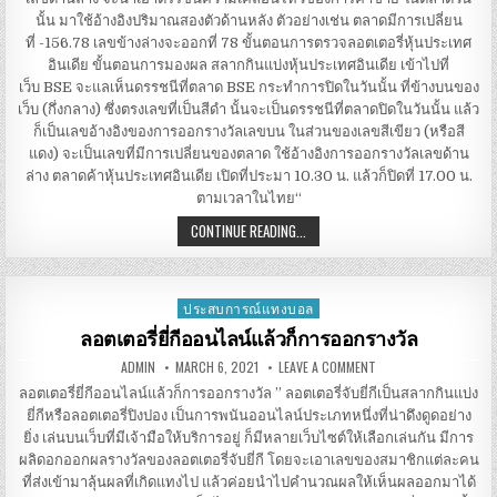
นั้น มาใช้อ้างอิงปริมาณสองตัวด้านหลัง ตัวอย่างเช่น ตลาดมีการเปลี่ยน
ที่ -156.78 เลขข้างล่างจะออกที่ 78 ขั้นตอนการตรวจลอตเตอรี่หุ้นประเทศ
อินเดีย ขั้นตอนการมองผล สลากกินแบ่งหุ้นประเทศอินเดีย เข้าไปที่
เว็บ BSE จะแลเห็นดรรชนีที่ตลาด BSE กระทำการปิดในวันนั้น ที่ข้างบนของ
เว็บ (กึ่งกลาง) ซึ่งตรงเลขที่เป็นสีดำ นั้นจะเป็นดรรชนีที่ตลาดปิดในวันนั้น แล้ว
ก็เป็นเลขอ้างอิงของการออกรางวัลเลขบน ในส่วนของเลขสีเขียว (หรือสี
แดง) จะเป็นเลขที่มีการเปลี่ยนของตลาด ใช้อ้างอิงการออกรางวัลเลขด้าน
ล่าง ตลาดค้าหุ้นประเทศอินเดีย เปิดที่ประมา 10.30 น. แล้วก็ปิดที่ 17.00 น.
ตามเวลาในไทย“
ลอตเตอรี่
CONTINUE READING...
หุ้น
ประเทศ
อินเดีย
ประสบการณ์แทงบอล
Posted
in
ลอตเตอรี่ยี่กีออนไลน์แล้วก็การออกรางวัล
AUTHOR:
PUBLISHED
ON
ADMIN
MARCH 6, 2021
LEAVE A COMMENT
DATE:
ลอตเตอรี่
ยี่
ลอตเตอรี่ยี่กีออนไลน์แล้วก็การออกรางวัล ” ลอตเตอรี่จับยี่กีเป็นสลากกินแบ่ง
กี
ยี่กีหรือลอตเตอรี่ปิงปอง เป็นการพนันออนไลน์ประเภทหนึ่งที่น่าดึงดูดอย่าง
ออนไลน์
แล้ว
ยิ่ง เล่นบนเว็บที่มีเจ้ามือให้บริการอยู่ ก็มีหลายเว็บไซต์ให้เลือกเล่นกัน มีการ
ก็
การ
ผลิดอกออกผลรางวัลของลอตเตอรี่จับยี่กี โดยจะเอาเลขของสมาชิกแต่ละคน
ออก
ที่ส่งเข้ามาลุ้นผลที่เกิดแทงไป แล้วค่อยนำไปคำนวณผลให้เห็นผลออกมาได้
รางวัล