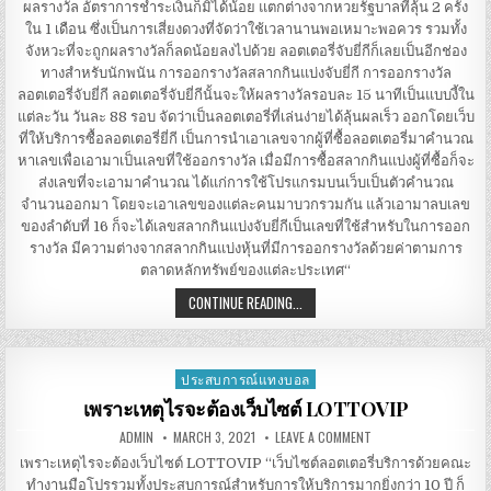
ผลรางวัล อัตราการชำระเงินก็มิได้น้อย แตกต่างจากหวยรัฐบาลที่ลุ้น 2 ครั้ง
ใน 1 เดือน ซึ่งเป็นการเสี่ยงดวงที่จัดว่าใช้เวลานานพอเหมาะพอควร รวมทั้ง
จังหวะที่จะถูกผลรางวัลก็ลดน้อยลงไปด้วย ลอตเตอรี่จับยี่กีก็เลยเป็นอีกช่อง
ทางสำหรับนักพนัน การออกรางวัลสลากกินแบ่งจับยี่กี การออกรางวัล
ลอตเตอรี่จับยี่กี ลอตเตอรี่จับยี่กีนั้นจะให้ผลรางวัลรอบละ 15 นาทีเป็นแบบงี้ใน
แต่ละวัน วันละ 88 รอบ จัดว่าเป็นลอตเตอรี่ที่เล่นง่ายได้ลุ้นผลเร็ว ออกโดยเว็บ
ที่ให้บริการซื้อลอตเตอรี่ยี่กี เป็นการนำเอาเลขจากผู้ที่ซื้อลอตเตอรี่มาคำนวณ
หาเลขเพื่อเอามาเป็นเลขที่ใช้ออกรางวัล เมื่อมีการซื้อสลากกินแบ่งผู้ที่ซื้อก็จะ
ส่งเลขที่จะเอามาคำนวณ ได้แก่การใช้โปรแกรมบนเว็บเป็นตัวคำนวณ
จำนวนออกมา โดยจะเอาเลขของแต่ละคนมาบวกรวมกัน แล้วเอามาลบเลข
ของลำดับที่ 16 ก็จะได้เลขสลากกินแบ่งจับยี่กีเป็นเลขที่ใช้สำหรับในการออก
รางวัล มีความต่างจากสลากกินแบ่งหุ้นที่มีการออกรางวัลด้วยค่าตามการ
ตลาดหลักทรัพย์ของแต่ละประเทศ“
ลอตเตอรี่
CONTINUE READING...
ยี่
กี
ออนไลน์
แล้ว
ก็
ประสบการณ์แทงบอล
Posted
การ
ออก
in
เพราะเหตุไรจะต้องเว็บไซต์ LOTTOVIP
รางวัล
AUTHOR:
PUBLISHED
ON
ADMIN
MARCH 3, 2021
LEAVE A COMMENT
DATE:
เพราะ
เหตุ
เพราะเหตุไรจะต้องเว็บไซต์ LOTTOVIP “เว็บไซต์ลอตเตอรี่บริการด้วยคณะ
ไร
ทำงานมือโปรรวมทั้งประสบการณ์สำหรับการให้บริการมากยิ่งกว่า 10 ปี ก็
จะ