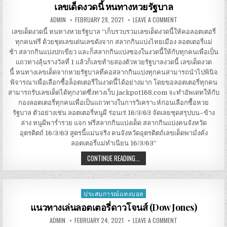
in
เลขเด็ดงวดนี้ หนทางหวยรัฐบาล
AUTHOR:
PUBLISHED
ON
ADMIN
FEBRUARY 28, 2021
LEAVE A COMMENT
DATE:
เลข
เด็ด
เลขเด็ดงวดนี้ หนทางหวยรัฐบาล “เก็บรวบรวมเลขเด็ดงวดนี้ให้คอลอตเตอรี่
งวด
ทุกคนฟรี ด้วยชุดเลขเด่นเลขดังจาก สลากกินแบ่งไทยเมือง ลอตเตอรี่แม่
นี้ หนทาง
หวย
ช้า สลากกินแบ่งปกเขียว และก็สลากกินแบ่งซองในงวดนี้ให้กับทุกคนเพื่อเป็น
รัฐบาล
แถวทางลุ้นรางวัลที่ 1 แล้วก็เลขท้ายสองตัวหวยรัฐบาลงวดนี้ เลขเด็ดงวด
นี้ หนทางเลขเด็ดจากหวยรัฐบาลที่คอสลากกินแบ่งทุกคนสามารถนำไปพินิจ
พิจารณาเพื่อเลือกซื้อล็อตเตอรี่ในงวดนี้ได้อย่างมาก โดยขอลอตเตอรี่ทุกคน
สามารถรับเลขเด็ดได้ทุกงวดซึ่งทางเว็บ jackpot168.com จะทำอัพเดทให้กับ
กองลอตเตอรี่ทุกคนเพื่อเป็นแถวทางในการวิเคราะห์ก่อนเลือกซื้อหวย
รัฐบาล ตัวอย่างเช่น ลอตเตอรี่หนูผี ร่อนเร่ 16/3/63 จัดเลยชุดสรุปบน–ข้าง
ล่าง หนูผีพาร่ำรวย แจก ฟรีสลากกินแบ่งเด็ด สลากกินแบ่งคนจังหวัด
อุตรดิตถ์ 16/3/63 สูตรนี้แม่นจริง คนจังหวัดอุตรดิตถ์เลขเด็ดพามั่งคั่ง
ลอตเตอรี่แม่ทำเนียน 16/3/63“
เลข
CONTINUE READING...
เด็ด
งวด
นี้ หนทาง
หวย
รัฐบาล
ประสบการณ์แทงบอล
Posted
in
แนวทางเล่นลอตเตอรี่ดาวโจนส์ (Dow Jones)
AUTHOR:
PUBLISHED
ON
ADMIN
FEBRUARY 24, 2021
LEAVE A COMMENT
DATE:
แนวทาง