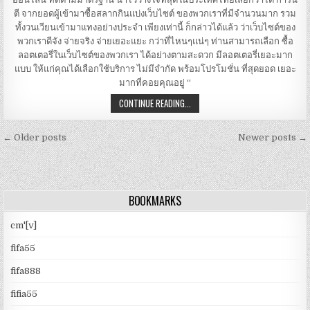
ตี จากยอดผู้เข้ามาซื้อสลากกินแบ่งเว็บไซต์ ของพวกเราที่มีจำนวนมาก รวม
ทั้งวนเวียนเข้ามาแทงอย่างประจำ เพียงเท่านี้ ก็กล่าวได้แล้ว ว่าเว็บไซต์ของ
พวกเราดีจัง จ่ายจริง จ่ายเยอะแยะ กว่าที่ไหนๆแน่ๆ ท่านสามารถเลือก ซื้อ
ลอตเตอรี่ในเว็บไซต์ของพวกเรา ได้อย่างตามสะดวก มีลอตเตอรี่เยอะมาก
แบบ ให้แก่คุณได้เลือกใช้บริการ ไม่มีจำกัด พร้อมโปรโมชั่น ที่สุดยอด เยอะ
มากที่คอยคุณอยู่ “
สลาก
CONTINUE READING...
กิน
แบ่ง
ราย
Posts
วัน เว็บไซต์
← Older posts
Newer posts →
ลอตเตอรี่
navigation
ออนไลน์ จ่าย
มาก ที่
เป็น
เว็บไซต์
สลาก
BOOKMARKS
กิน
แบ่ง
ออนไลน์ ที่
cm'[v]
ดี
ตาม
มาตรฐาน
fifa55
fifa888
fifia55