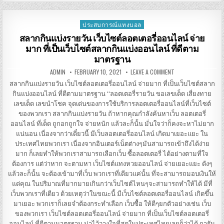
แบ่ง
ราย
วัน ร่าเริง
อารมณ์
ประสบการณ์แทงบอล
Posted
จำเป็น
ต้อง
in
สลากกินแบ่งรายวัน เว็บไซต์ลอตเตอรี่ออนไลน์ จ่าย
ที่
มาก ที่เป็นเว็บไซต์สลากกินแบ่งออนไลน์ ที่ดีตาม
เว็บ
พวก
มาตรฐาน
เรา เว็บไซต์
สลาก
AUTHOR:
PUBLISHED
ON
ADMIN
FEBRUARY 10, 2021
LEAVE A COMMENT
กิน
DATE:
สลาก
แบ่ง
กิน
สลากกินแบ่งรายวัน เว็บไซต์ลอตเตอรี่ออนไลน์ จ่ายมาก ที่เป็นเว็บไซต์สลาก
ออนไลน์
แบ่ง
กินแบ่งออนไลน์ ที่ดีตามมาตรฐาน “ลอตเตอรี่รายวัน ขอเลขเด็ด เสี่ยงทาย
ราย
วัน เว็บไซต์
เลขเด็ด เลขนำโชค จุดเด่นของการใช้บริการลอตเตอรี่ออนไลน์ที่เว็บไซต์
ลอตเตอรี่
ออนไลน์ จ่าย
ของพวกเรา สลากกินแบ่งรายวัน ถ้าหากคุณกำลังค้นหาเว็บ ลอตเตอรี่
มาก ที่
ออนไลน์ ที่เด็ด ถูกอกถูกใจ จ่ายหนัก แล้วละก็นั้น มั่นใจว่าก็คงจะหาไม่ยาก
เป็น
เว็บไซต์
แน่นอน เนื่องจากว่าเดี๋ยวนี้ มีเว็บลอตเตอรี่ออนไลน์ เกิดมาเยอะแยะ ใน
สลาก
กิน
ประเทศไทยพวกเรา เนื่องจากอินเตอร์เน็ตต่างๆมันสามารถเข้าถึงได้ง่าย
แบ่ง
มาก ก็เลยทำให้พวกเราสามารถเลือกเว็บ ซื้อลอตเตอรี่ ได้อย่างตามที่ใจ
ออนไลน์ ที่
ดี
ต้องการ แต่ว่าหาก จะตามหา เว็บไซต์แทงหวยออนไลน์ จ่ายเยอะแยะ ดังๆ
ตาม
มาตรฐาน
แล้วละก็นั้น จะต้องเข้ามาที่เว็บ พวกเราที่เดียวแค่นั้น ที่จะสามารถมอบเงินให้
แด่คุณ ในปริมาณที่มากมายเกินกว่าเว็บไซต์ไหนๆจะสามารถทำให้ได้ มีที่
เว็บพวกเราที่เดียว ด้วยเหตุว่าในขณะนี้ มีเว็บไซต์ลอตเตอรี่ออนไลน์ เกิดขึ้น
มาเยอะ พวกเราก็เลยจำต้องกระทำเลือก เว็บซื้อ ให้ดีๆยกตัวอย่างเช่น เว็บ
ของพวกเรา เว็บไซต์ลอตเตอรี่ออนไลน์ จ่ายมาก ที่เป็นเว็บไซต์ลอตเตอรี่
ออนไลน์ ที่ดีตามมาตรฐาน น่าไว้วางใจที่สุดในประเทศไทยเลยก็ว่าได้ การัน