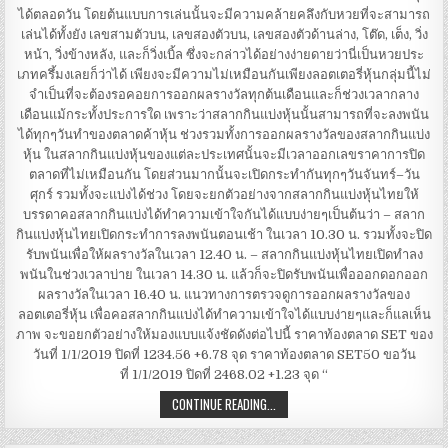
ได้ตลอดวัน โดยต้นแบบการเล่นนั้นจะมีความคล้ายคลึงกับหวยที่จะสามารถ
เล่นได้ทั้งยัง เลขสามตัวบน, เลขสองตัวบน, เลขสองตัวด้านล่าง, โต๊ด, เต็ง, วิ่ง
หน้า, วิ่งข้างหลัง, และก็วิ่งเบิ้ล ซึ่งจะกล่าวได้อย่างง่ายดายว่านี่เป็นหวยประ
เภทครึ้มงเลยก็ว่าได้ เพียงจะมีความไม่เหมือนกันเพียงลอตเตอรี่หุ้นกลุ่มนี้ไม่
จำเป็นที่จะต้องรอคอยการออกผลรางวัลทุกต้นเดือนและก็ช่วงเวลากลาง
เดือนแม้กระทั้งประการใด เพราะว่าสลากกินแบ่งหุ้นนั้นสามารถที่จะลงพนัน
ได้ทุกๆวันทำของตลาดค้าหุ้น ช่วงรวมทั้งการออกผลรางวัลของสลากกินแบ่ง
หุ้น ในสลากกินแบ่งหุ้นของแต่ละประเทศนั้นจะมีเวลาออกเลขราคาการปิด
ตลาดที่ไม่เหมือนกัน โดยส่วนมากนั้นจะเปิดกระทำกันทุกๆวันจันทร์–วัน
ศุกร์ รวมทั้งจะแบ่งได้ช่วง โดยจะยกตัวอย่างจากสลากกินแบ่งหุ้นไทยให้
บรรดาคอสลากกินแบ่งได้ทำความเข้าใจกันได้แบบง่ายๆเป็นต้นว่า – สลาก
กินแบ่งหุ้นไทยเปิดกระทำการลงพนันตอนเช้า ในเวลา 10.30 น. รวมทั้งจะปิด
รับพนันเพื่อให้ผลรางวัลในเวลา 12.40 น. – สลากกินแบ่งหุ้นไทยเปิดทำลง
พนันในช่วงเวลาบ่าย ในเวลา 14.30 น. แล้วก็จะปิดรับพนันเพื่อออกดอกออก
ผลรางวัลในเวลา 16.40 น. แนวทางการตรวจดูการออกผลรางวัลของ
ลอตเตอรี่หุ้น เพื่อคอสลากกินแบ่งได้ทำความเข้าใจได้แบบง่ายๆและก็แลเห็น
ภาพ จะขอยกตัวอย่างให้มองแบบแจ้งชัดดังต่อไปนี้ ราคาท้องตลาด SET ของ
วันที่ 1/1/2019 ปิดที่ 1234.56 +6.78 จุด ราคาท้องตลาด SET50 ขอวัน
ที่ 1/1/2019 ปิดที่ 2468.02 +1.23 จุด “
สลาก
CONTINUE READING...
กิน
แบ่ง
หุ้น