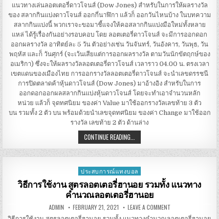
เล่น
แนวทางเล่นลอตเตอรี่ดาวโจนส์ (Dow Jones) สำหรับในการให้ผลรางวัล
ลอตเตอรี่
ของ สลากกินแบ่งดาวโจนส์ ออกกี่นาฬิกา แล้วก็ ออกวันไหนบ้าง ในบทความ
ดาวโจนส์ (DOW
JONES)
สลากกินแบ่งนี้ พวกเราจะขอมาชี้แจงให้คอสลากกินแบ่งมือใหม่ทั้งหลาย
แหล่ ได้รู้เรื่องกันอย่างรอบคอบ โดย ลอตเตอรี่ดาวโจนส์ จะมีการออกดอก
ออกผลรางวัล อาทิตย์ละ 5 วัน ตัวอย่างเช่น วันจันทร์, วันอังคาร, วันพุธ, วัน
พฤหัส และก็ วันศุกร์ (จะเว้นเสียแต่การออกผลรางวัล ตามวันนักขัตฤกษ์ของ
อเมริกา) ซึ่งจะให้ผลรางวัลลอตเตอรี่ดาวโจนส์ เวลาราว 04.00 น. ตรงเวลา
เขตแดนของเมืองไทย การออกรางวัลลอตเตอรี่ดาวโจนส์ จะนำเลขดรรชนี
การปิดตลาดค้าหุ้นดาวโจนส์ (Dow Jones) มาอ้างอิง สำหรับในการ
ออกดอกออกผลสลากกินแบ่งหุ้นดาวโจนส์ โดยจะทำเอาจำนวนหลัก
หน่วย แล้วก็ จุดทศนิยม ของค่า Value มาใช้ออกรางวัลเลขท้าย 3 ตัว
บน รวมทั้ง 2 ตัว บน พร้อมด้วยนำเลขจุดทศนิยม ของค่า Change มาใช้ออก
รางวัล เลขท้าย 2 ตัว ด้านล่าง
แนวทาง
CONTINUE READING...
เล่น
ลอตเตอรี่
ดาวโจนส์ (DOW
JONES)
ประสบการณ์แทงบอล
Posted
in
วิธีการใช้งาน สูตรลอตเตอรี่ฮานอย รวมทั้ง แนวทาง
คำนวณลอตเตอรี่ฮานอย
AUTHOR:
PUBLISHED
ON
ADMIN
FEBRUARY 21, 2021
LEAVE A COMMENT
DATE:
วิธี
การ
วิธีการใช้งาน สูตรลอตเตอรี่ฮานอย รวมทั้ง แนวทางคำนวณลอตเตอรี่ฮานอย