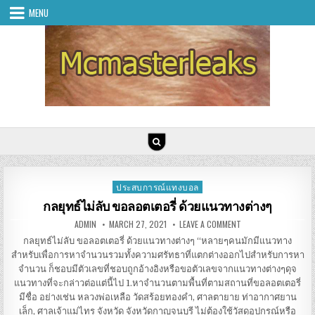
Skip
MENU
to
content
Mc Master leaks
ประสบการณ์แทงบอล
Posted
in
กลยุทธ์ไม่ลับ ขอลอตเตอรี่ ด้วยแนวทางต่างๆ
AUTHOR:
PUBLISHED
ON
ADMIN
MARCH 27, 2021
LEAVE A COMMENT
DATE:
กลยุทธ์
ไม่
กลยุทธ์ไม่ลับ ขอลอตเตอรี่ ด้วยแนวทางต่างๆ “หลายๆคนมักมีแนวทาง
ลับ ขอ
สำหรับเพื่อการหาจำนวนรวมทั้งความศรัทธาที่แตกต่างออกไปสำหรับการหา
ลอตเตอรี่ ด้วย
แนวทาง
จำนวน ก็ชอบมีตัวเลขที่ชอบถูกอ้างอิงหรือขอตัวเลขจากแนวทางต่างๆดุจ
ต่างๆ
แนวทางที่จะกล่าวต่อแต่นี้ไป 1.หาจำนวนตามพื้นที่ตามสถานที่ขอลอตเตอรี่
มีชื่อ อย่างเช่น หลวงพ่อเหลือ วัดสร้อยทองคำ, ศาลตายาย ท่าอากาศยาน
เล็ก, ศาลเจ้าแม่ไทร จังหวัด จังหวัดกาญจนบุรี ไม่ต้องใช้วัสดุอุปกรณ์หรือ