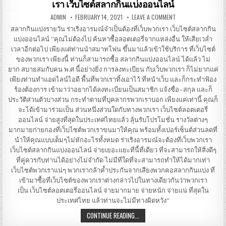
เรา เว็บไซต์สลากกินแบ่งออนไลน์
ออนไลน์
กับ
เว็บไซต์ LOTTO
AUTHOR:
PUBLISHED
ON
ADMIN
FEBRUARY 14, 2021
LEAVE A COMMENT
VIP
DATE:
สลาก
กิน
สลากกินแบ่งรายวัน ร่าเริงอารมณ์จำเป็นต้องที่เว็บพวกเรา เว็บไซต์สลากกิน
แบ่ง
แบ่งออนไลน์ “คุณไม่ต้องไป ค้นหาซื้อลอตเตอรี่จากแหล่งอื่น ให้เสียเวล่ำ
ราย
วัน ร่าเริง
เวลาอีกต่อไป เพียงแต่ท่านนำสมาทโฟน ขึ้นมาแล้วเข้าใช้บริการ ที่เว็บไซต์
อารมณ์
จำเป็น
ของพวกเรา เพียงนี้ ท่านก็สามารถซื้อ สลากกินแบ่งออนไลน์ ได้แล้ว ไม่
ต้อง
ยาก สบายสมกับคน พ.ศ นี้อย่างยิ่ง การลงทะเบียน กับเว็บพวกเรา ก็ไม่ยากแค่
ที่
เว็บ
เพียงท่านทำแอดไลน์ไอดี พื้นที่พวกเราทิ้งเอาไว้ ที่หน้าเว็บ และก็กระทำฟ้อง
พวก
เรา เว็บไซต์
ร้องต้องการ เข้ามาว่าอยากได้ลงทะเบียนเป็นสมาชิก แจ้งชื่อ–สกุล และก็
สลาก
ประวัติส่วนตัวบางส่วน กระทำตามที่บุคลากรพวกเราบอก เพียงแค่เท่านี้ คุณก็
กิน
แบ่ง
จะได้เข้ามาร่วมเป็น ส่วนหนึ่งส่วนใดกับทางพวกเรา เว็บไซต์ลอตเตอรี่
ออนไลน์
ออนไลน์ จ่ายสูงที่สุดในประเทศไทยแล้ว ลุ้นรับโปรโมชั่น รางวัลต่างๆ
มากมายก่ายกองที่เว็บไซต์พวกเราขนมาให้คุณ พร้อมทั้งเปอร์เซ็นต์ส่วนลดที่
นำให้คุณแบบเต็มๆไม่หักอะไรทั้งหมด ร่าเริงอารมณ์จะต้องที่เว็บพวกเรา
เว็บไซต์สลากกินแบ่งออนไลน์ จ่ายเยอะแยะที่นี้ที่เดียว ที่จะสามารถให้สิ่งดีๆ
ที่คู่ควรกับท่านได้อย่างไม่จำกัด ไม่มีที่ใดที่จะสามารถทำให้ได้มากเท่า
เว็บไซต์พวกเราแน่ๆ พวกเรากล้าค้ำประกันจากเสียงพวกคอสลากกินแบ่ง ที่
เข้ามาซื้อที่เว็บไซต์ของพวกเราต่างกล่าวไปในทางเดียวกันว่าพวกเรา
เป็น เว็บไซต์ลอตเตอรี่ออนไลน์ จ่ายมากมาย จ่ายหนัก จ่ายแน่ ที่สุดใน
ประเทศไทย แล้วท่านจะไม่มีทางผิดหวัง“
สลาก
CONTINUE READING...
กิน