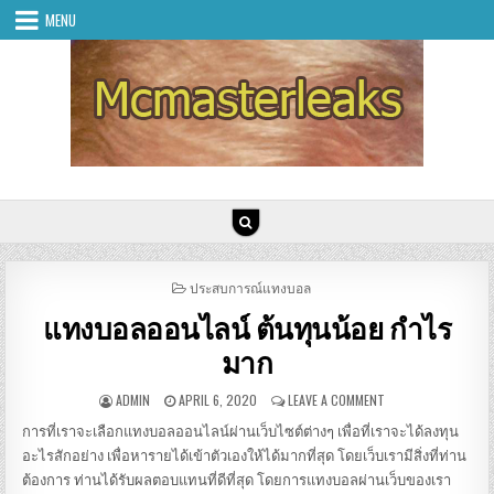
Skip
MENU
to
content
Mc Master leaks
POSTED
ประสบการณ์แทงบอล
IN
แทงบอลออนไลน์ ต้นทุนน้อย กำไร
มาก
AUTHOR:
PUBLISHED
ON
ADMIN
APRIL 6, 2020
LEAVE A COMMENT
DATE:
แทง
การที่เราจะเลือกแทงบอลออนไลน์ผ่านเว็บไซต์ต่างๆ เพื่อที่เราจะได้ลงทุน
บอล
อะไรสักอย่าง เพื่อหารายได้เข้าตัวเองให้ได้มากที่สุด โดยเว็บเรามีสิ่งที่ท่าน
ออนไลน์
ต้นทุน
ต้องการ ท่านได้รับผลตอบแทนที่ดีที่สุด โดยการแทงบอลผ่านเว็บของเรา