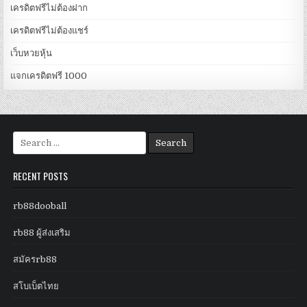
เครดิตฟรีไม่ต้องฝาก
เครดิตฟรีไม่ต้องแชร์
เว็บหวยหุ้น
แจกเครดิตฟรี 1000
Search
for:
RECENT POSTS
rb88dooball
rb88 ผู้ส่งเสริม
สมัครrb88
สโบเบ็ตไทย